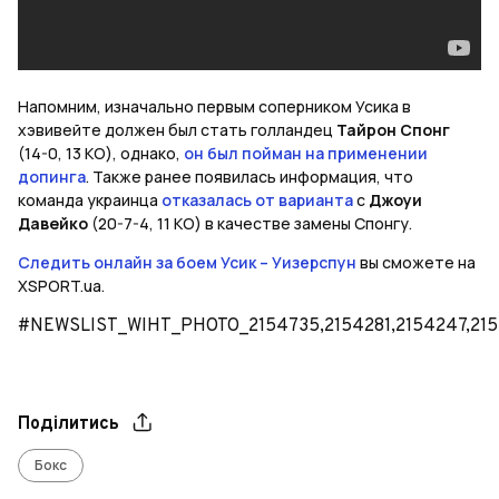
Напомним, изначально первым соперником Усика в
хэвивейте должен был стать голландец
Тайрон Спонг
(14-0, 13 КО), однако,
он был пойман на применении
допинга
. Также ранее появилась информация, что
команда украинца
отказалась от варианта
с
Джоуи
Давейко
(20-7-4, 11 КО) в качестве замены Спонгу.
Следить онлайн за боем Усик – Уизерспун
вы сможете на
XSPORT.ua.
#NEWSLIST_WIHT_PHOTO_2154735,2154281,2154247,215
Поділитись
Бокс