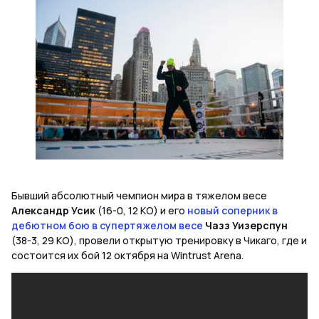
Бывший абсолютный чемпион мира в тяжелом весе
Александр Усик
(16-0, 12 КО) и его
новый соперник в
дебютном бою в супертяжелом весе
Чазз Уизерспун
(38-3, 29 КО), провели открытую тренировку в Чикаго, где и
состоится их бой 12 октября на Wintrust Arena.