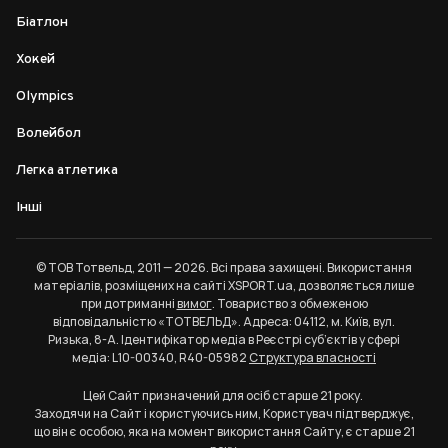
Біатлон
Хокей
Olympics
Волейбол
Легка атлетика
Інші
© ТОВ Тотвельд, 2011 — 2026. Всі права захищені. Використання
матеріалів, розміщених на сайті XSPORT.ua, дозволяється лише
при дотриманні
вимог
. Товариство з обмеженою
відповідальністю «ТОТВЕЛЬД». Адреса: 04112, м. Київ, вул.
Ризька, 8-А. Ідентифікатор медіа в Реєстрі суб’єктів у сфері
медіа: L10-00340, R40-05982
Структура власності
Цей Сайт призначений для осіб старше 21 року.
Заходячи на Сайт і користуючись ним, Користувач підтверджує,
що він є особою, яка на момент використання Сайту, є старше 21