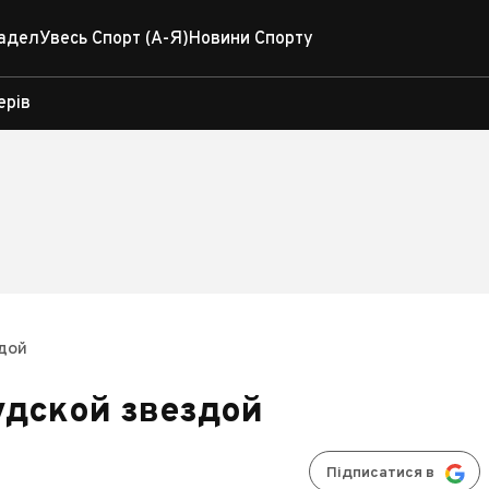
адел
Увесь Спорт (А-Я)
Новини Спорту
ерів
здой
удской звездой
Підписатися в