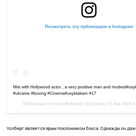
Посмотреть эту публикацию в Instagram
Met with Hollywood actor , a very positive man and modest#us
#ukraine #boxing #Cinema#usyktakam #17
Публикация от
Usyk Aleksandr
(@usykaa)
16 Авг 2019 в
Уолберг является ярым поклонником бокса. Однажды он да