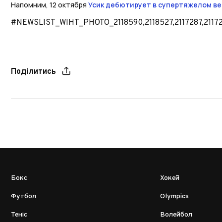
Напомним, 12 октября
Усик дебютирует в супертяжелом ве
#NEWSLIST_WIHT_PHOTO_2118590,2118527,2117287,2117
Поділитись
Бокс
Хокей
Футбол
Olympics
Теніс
Волейбол