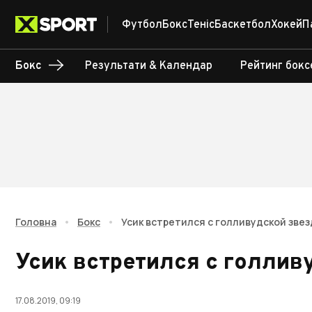
Футбол
Бокс
Теніс
Баскетбол
Хокей
П
Бокс
Результати & Календар
Рейтинг бокс
Головна
•
Бокс
•
Усик встретился с голливудской зве
Усик встретился с голлив
17.08.2019, 09:19