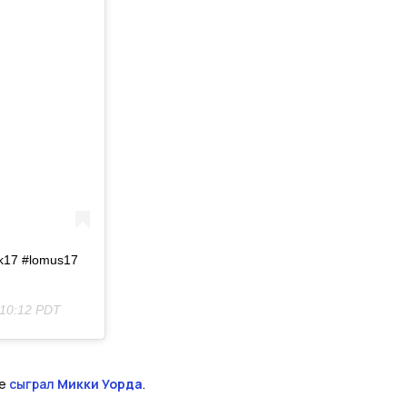
yk17 #lomus17
 10:12 PDT
же
сыграл
Микки Уорда
.