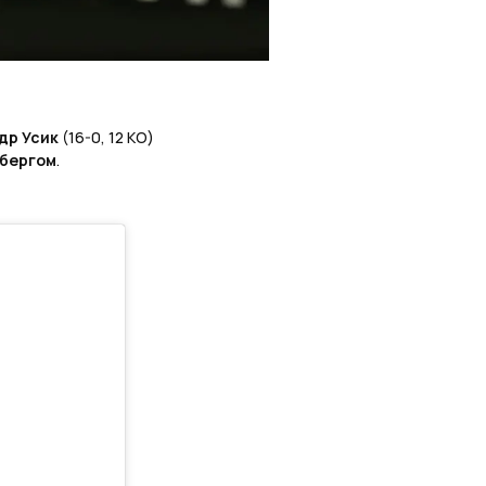
др Усик
(16-0, 12 КО)
бергом
.