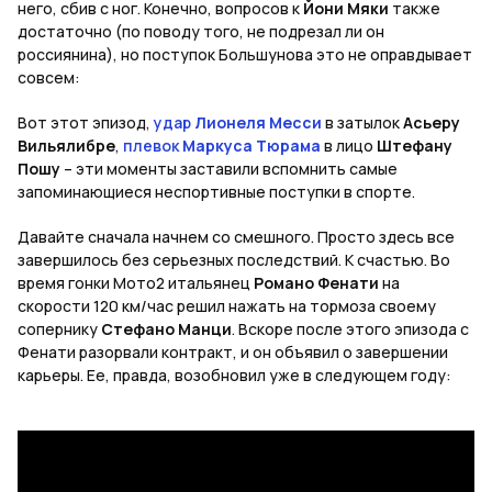
него, сбив с ног. Конечно, вопросов к
Йони Мяки
также
достаточно (по поводу того, не подрезал ли он
россиянина), но поступок Большунова это не оправдывает
совсем:
Вот этот эпизод,
удар
Лионеля Месси
в затылок
Асьеру
Вильялибре
,
плевок
Маркуса Тюрама
в лицо
Штефану
Пошу
– эти моменты заставили вспомнить самые
запоминающиеся неспортивные поступки в спорте.
Давайте сначала начнем со смешного. Просто здесь все
завершилось без серьезных последствий. К счастью. Во
время гонки Мото2 итальянец
Романо Фенати
на
скорости 120 км/час решил нажать на тормоза своему
сопернику
Стефано Манци
. Вскоре после этого эпизода с
Фенати разорвали контракт, и он объявил о завершении
карьеры. Ее
,
правда
,
возобновил
уже
в
следующем
году
: