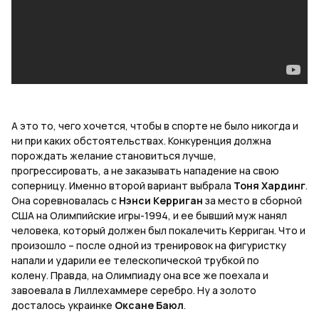
А это то, чего хочется, чтобы в спорте не было никогда и
ни при каких обстоятельствах. Конкуренция должна
порождать желание становиться лучше,
прогрессировать, а не заказывать нападение на свою
соперницу. Именно второй вариант выбрала
Тоня Хардинг
.
Она соревновалась с
Нэнси Керриган
за место в сборной
США на Олимпийские игры-1994, и ее бывший муж нанял
человека, который должен был покалечить Керриган. Что и
произошло – после одной из тренировок на фигуристку
напали и ударили ее телескопической трубкой по
колену.
Правда, на Олимпиаду она все же поехала и
завоевала в Лиллехаммере серебро. Ну
а
золото
досталось
украинке
Оксане
Баюл
.