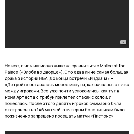
Но все, о чем написано выше на сравниться с Malice at the
Palace («Злоба во дворце»). Это едва ли не самая большая
драка в истории НБА. До конца встречи «Индиана» –
«Детройт» оставалось менее минуты, как началась стычка
между игроками. Все уже почти успокоились, как тут в
Рона Артеста
с трибун прилетел стакан с колой. И
понеслась. После этого девять игроков суммарно были
отстранены на 146 матчей, а пятерым болельщикам было
пожизненно запрещено посещать матчи «Пистонс»: