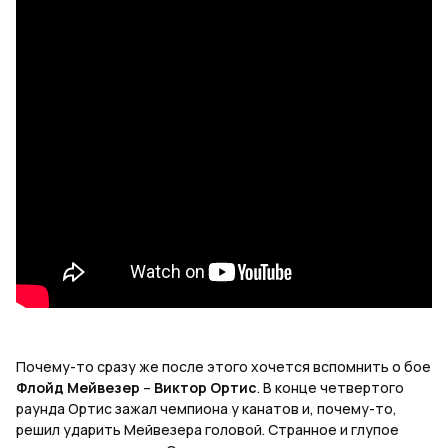
Почему-то сразу же после этого хочется вспомнить о бое
Флойд Мейвезер
–
Виктор Ортис
. В конце четвертого
раунда Ортис зажал чемпиона у канатов и, почему-то,
решил ударить Мейвезера головой. Странное и глупое