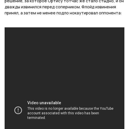
решение, за которое Ортису тотчас же стало стыдно, и он
дважды извинился перед соперником. Флойд извинения
принял, а затем не менее подло нокаутировал оппонента: