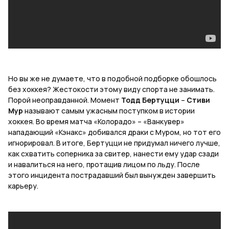
Но вы же не думаете, что в подобной подборке обошлось
без хоккея? Жестокости
этому
виду
спорта
не
занимать
.
Порой неоправданной. Момент
Тодд Бертуцци
–
Стиви
Мур
называют самым ужасным поступком в истории
хоккея. Во время матча «Колорадо» – «Ванкувер»
нападающий «Кэнакс» добивался драки с Муром, но тот его
игнорировал. В итоге, Бертуцци не придумал ничего лучше,
как схватить соперника за свитер, нанести ему удар сзади
и навалиться на него, протащив лицом по льду. После
этого инцидента пострадавший был вынужден завершить
карьеру.