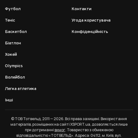
Футбол
Контакти
Теніс
Угода користувача
Баскетбол
Конфіденційність
Біатлон
Хокей
Olympics
Волейбол
Легка атлетика
Інші
© ТОВ Тотвельд, 2011 — 2026. Всі права захищені. Використання
матеріалів, розміщених на сайті XSPORT.ua, дозволяється лише
при дотриманні
вимог
. Товариство з обмеженою
відповідальністю «ТОТВЕЛЬД». Адреса: 04112, м. Київ, вул.