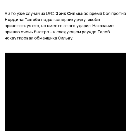
А это уже случай из
UFC
.
Эрик Сильва
во время боя против
Нордина Талеба
подал сопернику руку, якобы
приветствуя его, но вместо этого ударил. Наказание
пришло очень быстро – в следующем раунде Талеб
нокаутировал обманщика Сильву.