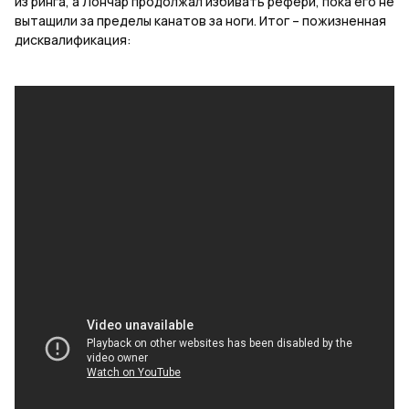
из ринга, а Лончар продолжал избивать рефери, пока его не
вытащили за пределы канатов за ноги. Итог
–
пожизненная
дисквалификация
: