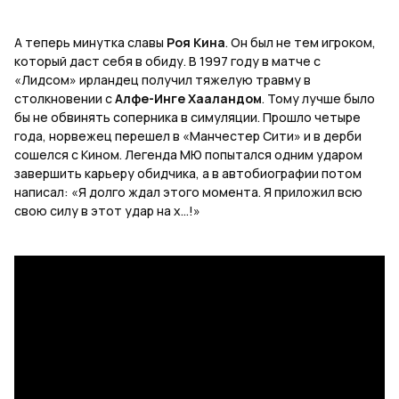
А теперь минутка славы
Роя Кина
. Он был не тем игроком,
который даст себя в обиду. В 1997 году в матче с
«Лидсом» ирландец получил тяжелую травму в
столкновении с
Алфе-Инге Хааландом
. Тому лучше было
бы не обвинять соперника в симуляции. Прошло четыре
года, норвежец перешел в «Манчестер Сити» и в дерби
сошелся с Кином. Легенда МЮ попытался одним ударом
завершить карьеру обидчика, а в автобиографии потом
написал: «Я долго ждал этого момента. Я приложил всю
свою силу в этот удар на х...!»