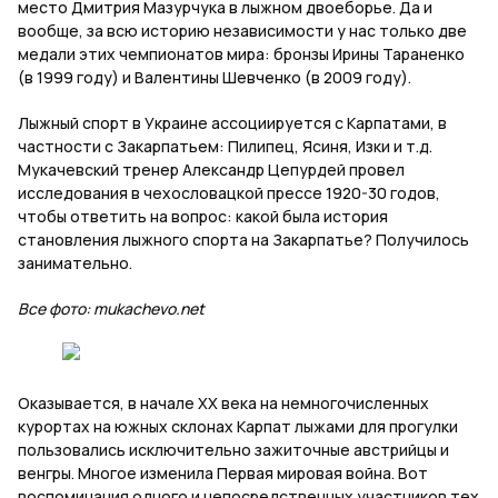
место Дмитрия Мазурчука в лыжном двоеборье. Да и
вообще, за всю историю независимости у нас только две
медали этих чемпионатов мира: бронзы Ирины Тараненко
(в 1999 году) и Валентины Шевченко (в 2009 году).
Лыжный спорт в Украине ассоциируется с Карпатами, в
частности с Закарпатьем: Пилипец, Ясиня, Изки и т.д.
Мукачевский тренер Александр Цепурдей провел
исследования в чехословацкой прессе 1920-30 годов,
чтобы ответить на вопрос: какой была история
становления лыжного спорта на Закарпатье? Получилось
занимательно.
Все фото: mukachevo.net
Оказывается, в начале ХХ века на немногочисленных
курортах на южных склонах Карпат лыжами для прогулки
пользовались исключительно зажиточные австрийцы и
венгры. Многое изменила Первая мировая война. Вот
воспоминания одного и непосредственных участников тех