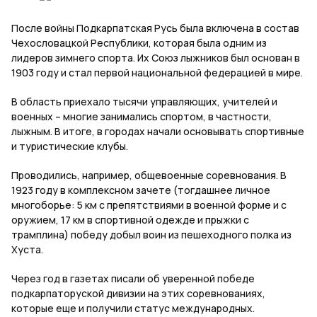
После войны Подкарпатская Русь была включена в состав
Чехословацкой Республики, которая была одним из
лидеров зимнего спорта. Их Союз лыжников был основан в
1903 году и стал первой национальной федерацией в мире.
В область приехало тысячи управляющих, учителей и
военных – многие занимались спортом, в частности,
лыжным. В итоге, в городах начали основывать спортивные
и туристические клубы.
Проводились, например, общевоенные соревнования. В
1923 году в комплексном зачете (тогдашнее личное
многоборье: 5 км с препятствиями в военной форме и с
оружием, 17 км в спортивной одежде и прыжки с
трамплина) победу добыл воин из пешеходного полка из
Хуста.
Через год в газетах писали об уверенной победе
подкарпаторуской дивизии на этих соревнованиях,
которые еще и получили статус международных.