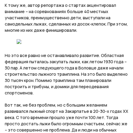
К тому же, автор репортажа о стартах акцентировал
внимание – на соревнованиях больше 40 местных
участников, преимущественно дети, выступали на
самодельных лыжах, сделанных из досок-клепок. При этом,
многие из них даже финишировали.
Но это все равно не останавливало развитие. Областная
федерация пыталась закупать лыжи, как летом 1930 года –
30 пар. А летом следующего года в Воловце даже начали
строительство лыжного трамплина. На это было выделено
30 тысяч крон. Помимо трамплина там планировали
построить и трибуны, и домики для переодевания
спортсменов.
Вот так, не без проблем, но с большим желанием
развивался лыжный спорт на Закарпатье в 20-30-х годах ХХ
века.
С того
времени прошло уже почти 100 лет. Тогда
просто достать лыжи было огромным счастьем, сейчас же
– это совершенно не проблема. Да и люди на обычных