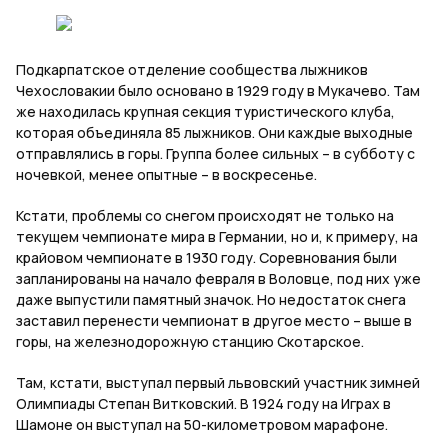
Подкарпатское отделение сообщества лыжников
Чехословакии было основано в 1929 году в Мукачево. Там
же находилась крупная секция туристического клуба,
которая объединяла 85 лыжников. Они каждые выходные
отправлялись в горы. Группа более сильных – в субботу с
ночевкой, менее опытные – в воскресенье.
Кстати, проблемы со снегом происходят не только на
текущем чемпионате мира в Германии, но и, к примеру, на
крайовом чемпионате в 1930 году. Соревнования были
запланированы на начало февраля в Воловце, под них уже
даже выпустили памятный значок. Но недостаток снега
заставил перенести чемпионат в другое место – выше в
горы, на железнодорожную станцию Скотарское.
Там, кстати, выступал первый львовский участник зимней
Олимпиады Степан Витковский. В 1924 году на Играх в
Шамоне он выступал на 50-километровом марафоне.