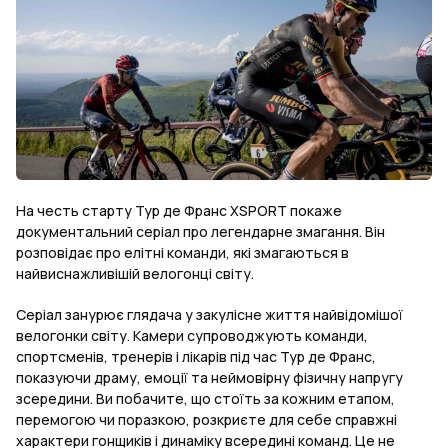
На честь старту Тур де Франс XSPORT покаже
документальний серіал про легендарне змагання. Він
розповідає про елітні команди, які змагаються в
найвиснажливішій велогонці світу.
Серіал занурює глядача у закулісне життя найвідомішої
велогонки світу. Камери супроводжують команди,
спортсменів, тренерів і лікарів під час Тур де Франс,
показуючи драму, емоції та неймовірну фізичну напругу
зсередини. Ви побачите, що стоїть за кожним етапом,
перемогою чи поразкою, розкриєте для себе справжні
характери гонщиків і динаміку всередині команд. Це не