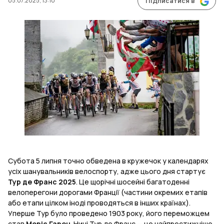
05.07.2025, 13:10
Підписатися в
Субота 5 липня точно обведена в кружечок у календарях
усіх шанувальників велоспорту, адже цього дня стартує
Тур де Франс 2025
. Це щорічні шосейні багатоденні
велоперегони дорогами Франції (частини окремих етапів
або етапи цілком іноді проводяться в інших країнах).
Уперше Тур було проведено 1903 року, його переможцем
став
Моріс Гарен
. Нині Тур де Франс — це найпрестижніше