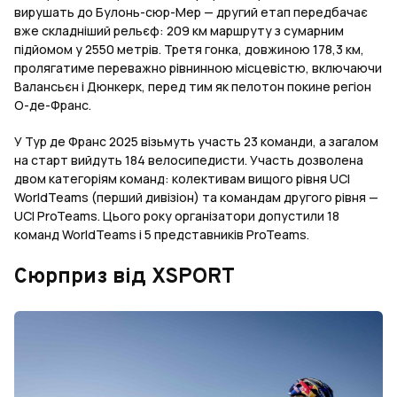
вирушать до Булонь-сюр-Мер — другий етап передбачає
вже складніший рельєф: 209 км маршруту з сумарним
підйомом у 2550 метрів. Третя гонка, довжиною 178,3 км,
пролягатиме переважно рівнинною місцевістю, включаючи
Валансьєн і Дюнкерк, перед тим як пелотон покине регіон
О-де-Франс.
У Тур де Франс 2025 візьмуть участь 23 команди, а загалом
на старт вийдуть 184 велосипедисти. Участь дозволена
двом категоріям команд: колективам вищого рівня UCI
WorldTeams (перший дивізіон) та командам другого рівня —
UCI ProTeams. Цього року організатори допустили 18
команд WorldTeams і 5 представників ProTeams.
Сюрприз від XSPORT