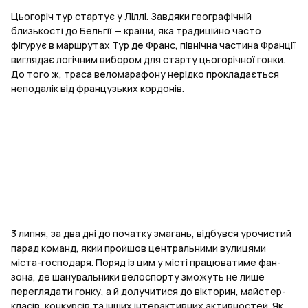
Цьогоріч тур стартує у Ліллі. Завдяки географічній
близькості до Бельгії — країни, яка традиційно часто
фігурує в маршрутах Тур де Франс, північна частина Франції
виглядає логічним вибором для старту цьогорічної гонки.
До того ж, траса веломарафону нерідко прокладається
неподалік від французьких кордонів.
3 липня, за два дні до початку змагань, відбувся урочистий
парад команд, який пройшов центральними вулицями
міста-господаря. Поряд із цим у місті працюватиме фан-
зона, де шанувальники велоспорту зможуть не лише
переглядати гонку, а й долучитися до вікторин, майстер-
класів, конкурсів та інших інтерактивних активностей. Як