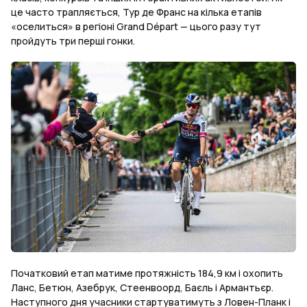
це часто трапляється, Тур де Франс на кілька етапів
«оселиться» в регіоні Grand Départ — цього разу тут
пройдуть три перші гонки.
Початковий етап матиме протяжність 184,9 км і охопить
Ланс, Бетюн, Азебрук, Стеенвоорд, Баєль і Армантьєр.
Наступного дня учасники стартуватимуть з Ловен-Планк і