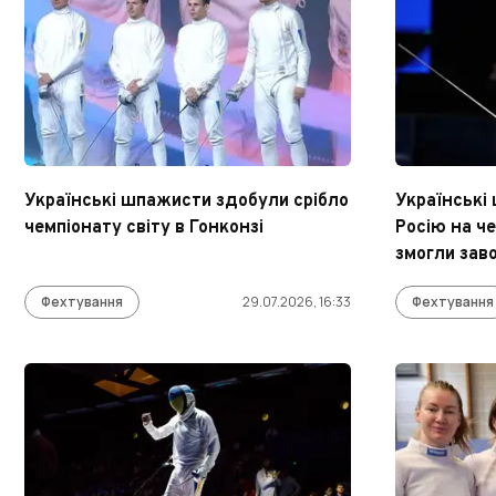
Українські шпажисти здобули срібло
Українські
чемпіонату світу в Гонконзі
Росію на че
змогли зав
Фехтування
29.07.2026, 16:33
Фехтування