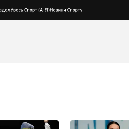
адел
Увесь Спорт (А-Я)
Новини Спорту