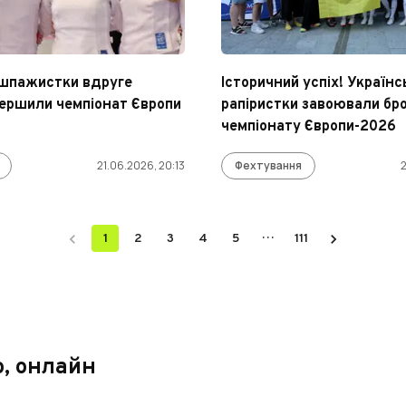
 шпажистки вдруге
Історичний успіх! Українс
вершили чемпіонат Європи
рапіристки завоювали бр
чемпіонату Європи-2026
21.06.2026, 20:13
Фехтування
2
…
1
2
3
4
5
111
о, онлайн