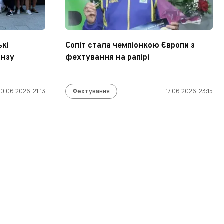
ькі
Сопіт стала чемпіонкою Європи з
онзу
фехтування на рапірі
0.06.2026, 21:13
Фехтування
17.06.2026, 23:15