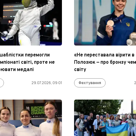
 шаблістки перемогли
«Не переставала вірити в 
мпіонаті світі, проте не
Полозюк — про бронзу че
оювати медалі
світу
29.07.2026, 09:01
Фехтування
2