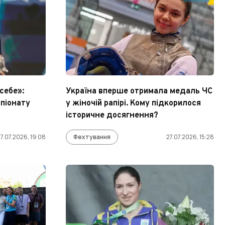
себе»:
Україна вперше отримала медаль ЧС
мпіонату
у жіночій рапірі. Кому підкорилося
історичне досягнення?
7.07.2026, 19:08
Фехтування
27.07.2026, 15:28