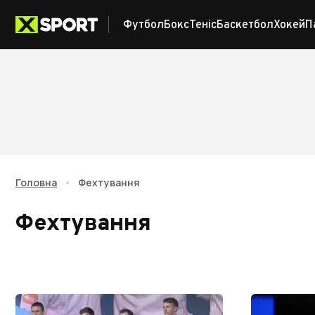
Футбол
Бокс
Теніс
Баскетбол
Хокей
П
Головна
•
Фехтування
Фехтування