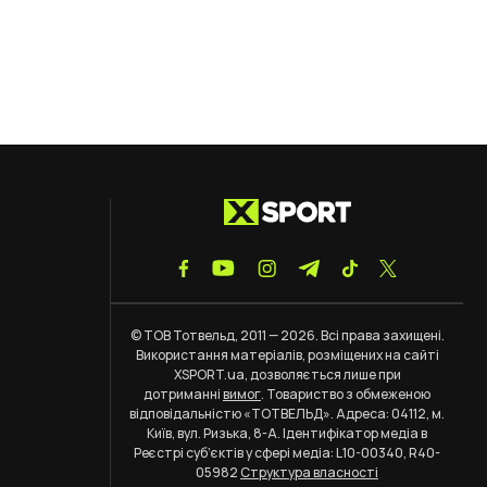
© ТОВ Тотвельд, 2011 — 2026. Всі права захищені.
Використання матеріалів, розміщених на сайті
XSPORT.ua, дозволяється лише при
дотриманні
вимог
. Товариство з обмеженою
відповідальністю «ТОТВЕЛЬД». Адреса: 04112, м.
Київ, вул. Ризька, 8-А. Ідентифікатор медіа в
Реєстрі суб’єктів у сфері медіа: L10-00340, R40-
05982
Структура власності