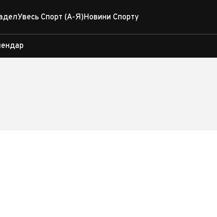
адел
Увесь Спорт (А-Я)
Новини Спорту
лендар