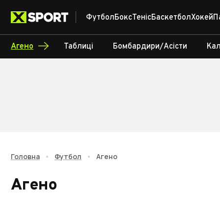
Футбол
Бокс
Теніс
Баскетбол
Хокей
П
Агено
Таблиці
Бомбардири/Асісти
Ка
Головна
•
Футбол
•
Агено
Агено