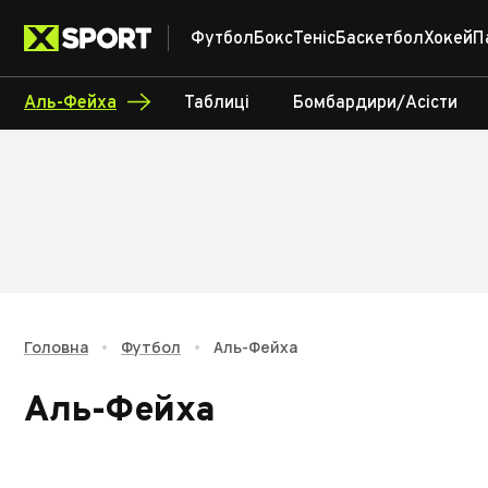
Футбол
Бокс
Теніс
Баскетбол
Хокей
П
Аль-Фейха
Таблиці
Бомбардири/Асісти
Головна
•
Футбол
•
Аль-Фейха
Аль-Фейха