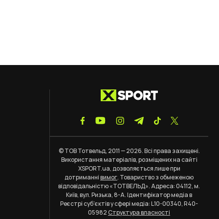
© ТОВ Тотвельд, 2011 — 2026. Всі права захищені.
Використання матеріалів, розміщених на сайті
XSPORT.ua, дозволяється лише при
дотриманні
вимог
. Товариство з обмеженою
відповідальністю «ТОТВЕЛЬД». Адреса: 04112, м.
Київ, вул. Ризька, 8-А. Ідентифікатор медіа в
Реєстрі суб’єктів у сфері медіа: L10-00340, R40-
05982
Структура власності