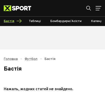
Бастія
Таблиці
Бомбардири/Асісти
Календа
Головна
•
Футбол
•
Бастія
Бастія
Нажаль, жодних статей не знайдено.