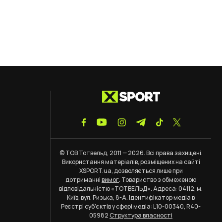
© ТОВ Тотвельд, 2011 — 2026. Всі права захищені.
Використання матеріалів, розміщених на сайті
XSPORT.ua, дозволяється лише при
дотриманні
вимог
. Товариство з обмеженою
відповідальністю «ТОТВЕЛЬД». Адреса: 04112, м.
Київ, вул. Ризька, 8-А. Ідентифікатор медіа в
Реєстрі суб’єктів у сфері медіа: L10-00340, R40-
05982
Структура власності