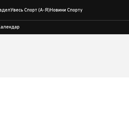
адел
Увесь Спорт (А-Я)
Новини Спорту
Календар