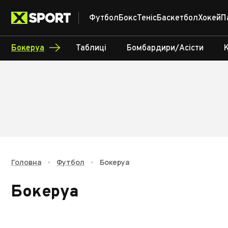
Футбол
Бокс
Теніс
Баскетбол
Хокей
П
Бокеруа
Таблиці
Бомбардири/Асісти
Головна
•
Футбол
•
Бокеруа
Бокеруа