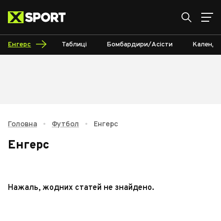
Енгерс
Таблиці
Бомбардири/Асісти
Календа
Головна
•
Футбол
•
Енгерс
Енгерс
Нажаль, жодних статей не знайдено.