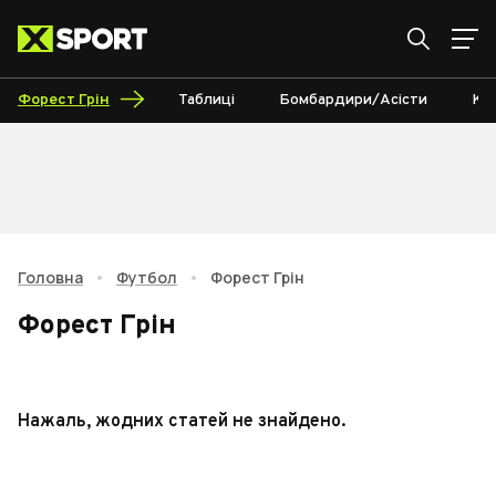
Форест Грін
Таблиці
Бомбардири/Асісти
Ка
Головна
•
Футбол
•
Форест Грін
Форест Грін
Нажаль, жодних статей не знайдено.