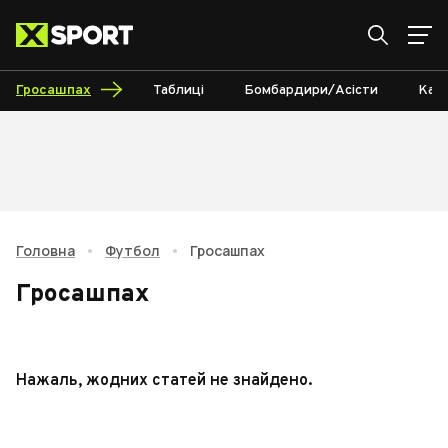
Гросашпах
Таблиці
Бомбардири/Асісти
Кал
Головна
•
Футбол
•
Гросашпах
Гросашпах
Нажаль, жодних статей не знайдено.