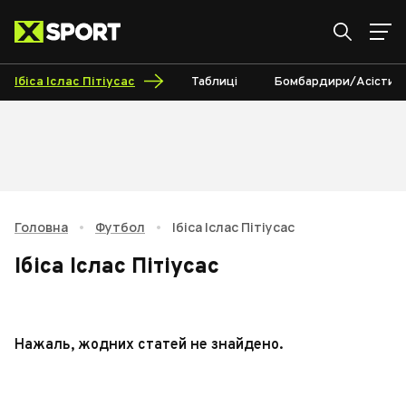
Ібіса Іслас Пітіусас
Таблиці
Бомбардири/Асісти
Головна
•
Футбол
•
Ібіса Іслас Пітіусас
Ібіса Іслас Пітіусас
Нажаль, жодних статей не знайдено.