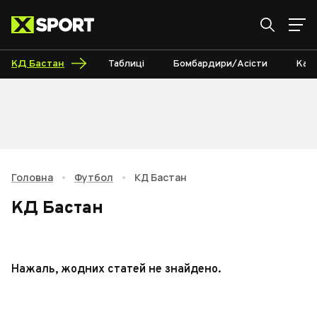
КД Бастан
Таблиці
Бомбардири/Асісти
Кал
Головна
•
Футбол
•
КД Бастан
КД Бастан
Нажаль, жодних статей не знайдено.