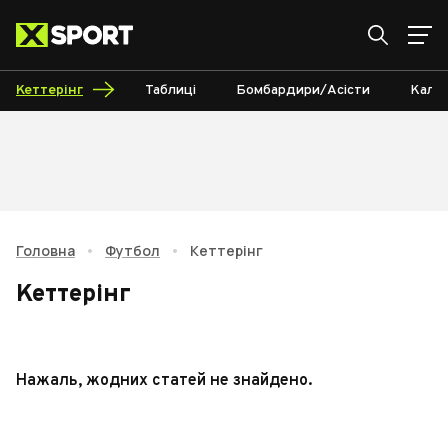
Кеттерінг
Таблиці
Бомбардири/Асісти
Кале
Головна
•
Футбол
•
Кеттерінг
Кеттерінг
Нажаль, жодних статей не знайдено.