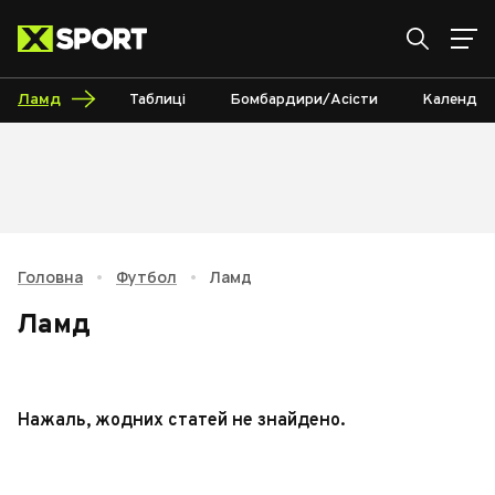
Ламд
Таблиці
Бомбардири/Асісти
Календар
Головна
•
Футбол
•
Ламд
Ламд
Нажаль, жодних статей не знайдено.