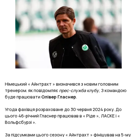
Німецький « Айнтрахт » визначився з новим головним
тренером. як повідомляє
прес-служба клубу
, З командою
буде працювати
Олівер Гласнер
.
Угода фахівця розраховане до 30 червня 2024 року. До
цього 46-річний Гласнер працював в « Ріде », ЛАСКЕ і «
Вольфсбурзі ».
За підсумками цього сезону « Айнтрахт » фінішував на 5-му