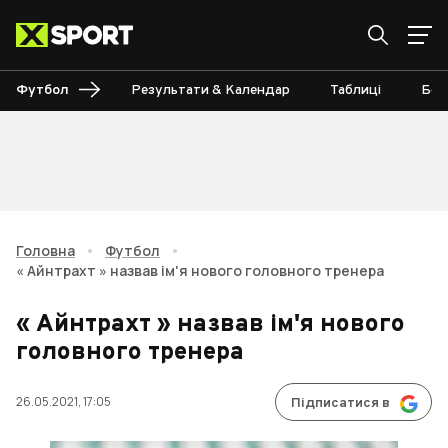
Футбол
Результати & Календар
Таблиці
Бом
Головна
•
Футбол
•
« Айнтрахт » назвав ім'я нового головного тренера
« Айнтрахт » назвав ім'я нового
головного тренера
26.05.2021, 17:05
Підписатися в