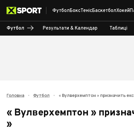
Футбол
Бокс
Теніс
Баскетбол
Хокей
П
Футбол
Результати & Календар
Таблиці
Головна
•
Футбол
•
« Вулверхемптон » призначить екс
« Вулверхемптон » призна
»