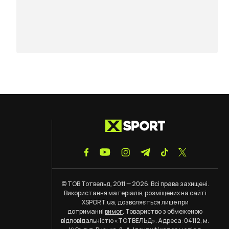
© ТОВ Тотвельд, 2011 — 2026. Всі права захищені.
Використання матеріалів, розміщених на сайті
XSPORT.ua, дозволяється лише при
дотриманні
вимог
. Товариство з обмеженою
відповідальністю «ТОТВЕЛЬД». Адреса: 04112, м.