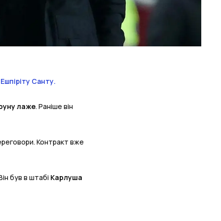
 Ешпіріту Санту
.
руну
лаже
. Раніше він
ереговори. Контракт вже
Він був в штабі
Карлуша