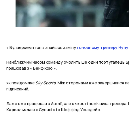
« Вулверхемптон » знайшов заміну
головному тренеру
Нуну
Найближчим часом команду очолить ще один португалець
Б
працював з « Бенфікою ».
як повідомляє
Sky
Sports
, Між сторонами вже завершилися п
підписаний.
Лаже вже працював в Англії, але в якості помічника тренера. 
Карвальяла
в « Суонсі » і « Шеффілд Уенсдей ».