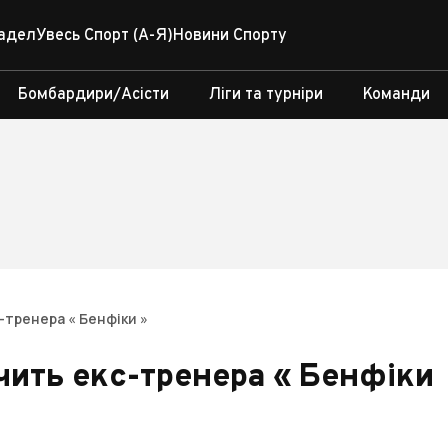
адел
Увесь Спорт (А-Я)
Новини Спорту
Бомбардири/Асісти
Ліги та турніри
Команди
-тренера « Бенфіки »
чить екс-тренера « Бенфіки