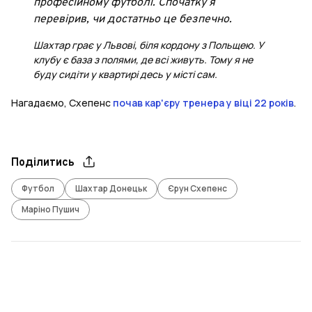
професійному футболі. Спочатку я
перевірив, чи достатньо це безпечно.
Шахтар грає у Львові, біля кордону з Польщею. У
клубу є база з полями, де всі живуть. Тому я не
буду сидіти у квартирі десь у місті сам.
Нагадаємо, Схепенс
почав кар'єру тренера у віці 22 років
.
Поділитись
Футбол
Шахтар Донецьк
Єрун Схепенс
Маріно Пушич