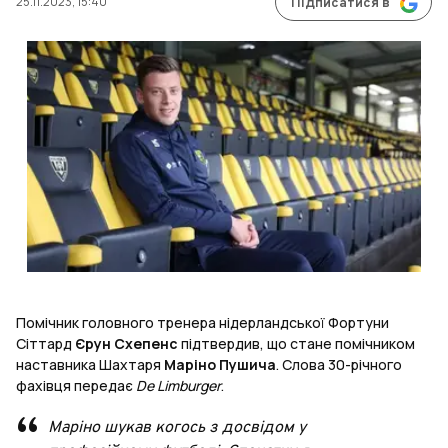
25.11.2023, 15:40
Підписатися в
Помічник головного тренера нідерландської Фортуни
Сіттард
Єрун Схепенс
підтвердив, що стане помічником
наставника Шахтаря
Маріно Пушича
. Слова 30-річного
фахівця передає
De Limburger
.
Маріно шукав когось з досвідом у