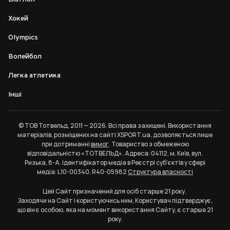
Хокей
Olympics
Волейбол
Легка атлетика
Інші
© ТОВ Тотвельд, 2011 — 2026. Всі права захищені. Використання
матеріалів, розміщених на сайті XSPORT.ua, дозволяється лише
при дотриманні
вимог
. Товариство з обмеженою
відповідальністю «ТОТВЕЛЬД». Адреса: 04112, м. Київ, вул.
Ризька, 8-А. Ідентифікатор медіа в Реєстрі суб’єктів у сфері
медіа: L10-00340, R40-05982
Структура власності
Цей Сайт призначений для осіб старше 21 року.
Заходячи на Сайт і користуючись ним, Користувач підтверджує,
що він є особою, яка на момент використання Сайту, є старше 21
року.