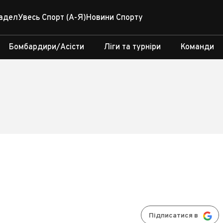
адел
Увесь Спорт (А-Я)
Новини Спорту
Бомбардири/Асісти
Ліги та турніри
Команди
Підписатися в