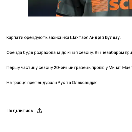
Карпати орендують захисника Шахтаря
Андрія
Булезу
.
Оренда буде розрахована до кінця сезону. Він незабаром пр
Першу частину сезону 20-річний гравець провів у Минаї. Має 1
На гравця претендували Рух та Олександрія.
Поділитись