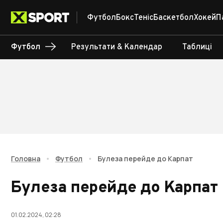
Футбол
Бокс
Теніс
Баскетбол
Хокей
П
Футбол
Результати & Календар
Таблиці
Головна
•
Футбол
•
Булеза перейде до Карпат
Булеза перейде до Карпат
01.02.2024, 02:28