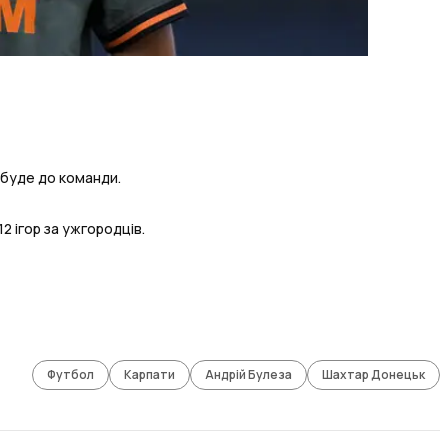
ибуде до команди.
2 ігор за ужгородців.
Футбол
Карпати
Андрій Булеза
Шахтар Донецьк