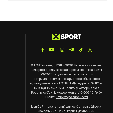
© ТОВ Тотвельд, 2011 — 2026. Всі права захищені.
Використання матеріалів, розміщених на сайті
XSPORT.ua, дозволяється лише при
дотриманні
вимог
. Товариство з обмеженою
відповідальністю «ТОТВЕЛЬД». Адреса: 04112, м.
Київ, вул. Ризька, 8-А. Ідентифікатор медіа в
Реєстрі суб’єктів у сфері медіа: L10-00340, R40-
05982
Структура власності
Цей Сайт призначений для осіб старше 21 року.
Заходячи на Сайт і користуючись ним,