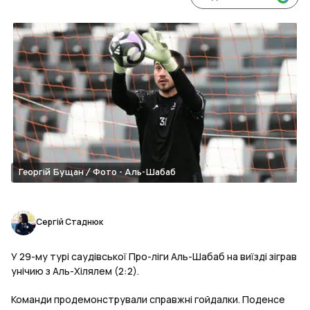
Георгій Бущан / Фото - Аль-Шабаб
Сергій Стаднюк
У 29-му турі саудівської Про-ліги Аль-Шабаб на виїзді зіграв
унічию з Аль-Хілялем (2:2).
Команди продемонстрували справжні гойдалки. Поденсе