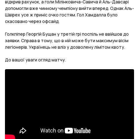
відкрив рахунок, а голи Мілінковича-Савича й Аль-Давсарі
допомогли вже чинному чемпіону вийти вперед. Однак Аль-
Швірех усе ж приніс очко гостям. Гол Хамдалла було
скасовано через офсайд.
Голкпіпер Георгій Бущан у третій грі поспіль не ввійшов до
заявки. Справа в тому, що в ній може бути максимум вісім
легіонерів. Українець не вліз у дозволену лімітом квоту.
До вашої уваги огляд матчу.