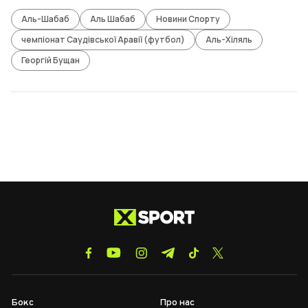
Аль-Шабаб
Аль Шабаб
Новини Спорту
чемпіонат Саудівської Аравії (футбол)
Аль-Хіляль
Георгій Бущан
Бокс
Про нас