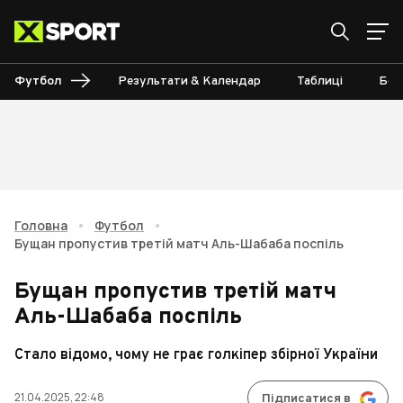
Футбол
Результати & Календар
Таблиці
Бом
Головна
•
Футбол
•
Бущан пропустив третій матч Аль-Шабаба поспіль
Бущан пропустив третій матч
Аль-Шабаба поспіль
Стало відомо, чому не грає голкіпер збірної України
21.04.2025, 22:48
Підписатися в