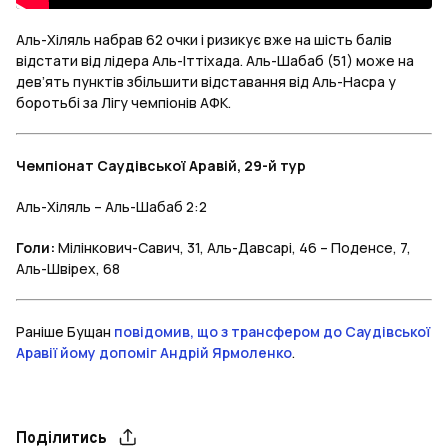
Аль-Хіляль набрав 62 очки і ризикує вже на шість балів
відстати від лідера Аль-Іттіхада. Аль-Шабаб (51) може на
дев’ять пунктів збільшити відставання від Аль-Насра у
боротьбі за Лігу чемпіонів АФК.
Чемпіонат Саудівської Аравій, 29-й тур
Аль-Хіляль – Аль-Шабаб 2:2
Голи:
Мілінкович-Савич, 31, Аль-Давсарі, 46 – Поденсе, 7,
Аль-Швірех, 68
Раніше Бущан
повідомив, що з трансфером до Саудівської
Аравії йому допоміг Андрій Ярмоленко
.
Поділитись