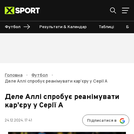
Футбол
Результати & Календар
Таблиці
Бом
Головна
•
Футбол
•
Деле Аллі спробує реанімувати кар'єру у Серії А
Деле Аллі спробує реанімувати
кар'єру у Серії А
24.12.2024, 17:41
Підписатися в