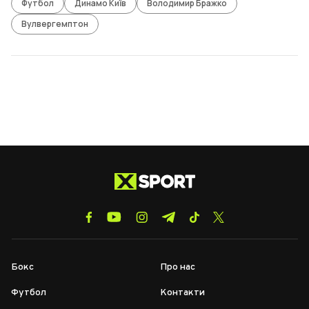
Футбол
Динамо Київ
Володимир Бражко
Вулвергемптон
Бокс
Про нас
Футбол
Контакти