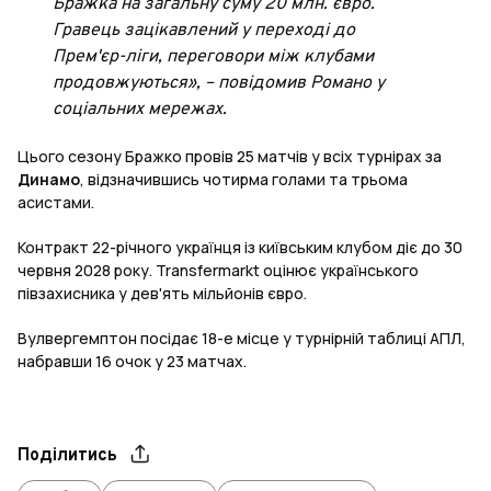
Бражка на загальну суму 20 млн. євро.
Гравець зацікавлений у переході до
Прем'єр-ліги, переговори між клубами
продовжуються», – повідомив Романо у
соціальних мережах.
Цього сезону Бражко провів 25 матчів у всіх турнірах за
Динамо
, відзначившись чотирма голами та трьома
асистами.
Контракт 22-річного українця із київським клубом діє до 30
червня 2028 року. Transfermarkt оцінює українського
півзахисника у дев'ять мільйонів євро.
Вулвергемптон посідає 18-е місце у турнірній таблиці АПЛ,
набравши 16 очок у 23 матчах.
Поділитись