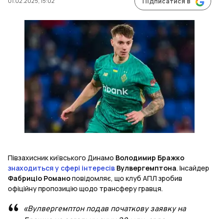
01.02.2025, 15:02
Підписатися в
Півзахисник київського Динамо
Володимир Бражко
знаходиться у сфері інтересів
Вулвергемптона
. Інсайдер
Фабриціо Романо
повідомляє, що клуб АПЛ зробив
офіційну пропозицію щодо трансферу гравця.
«Вулвергемптон подав початкову заявку на