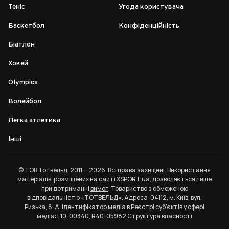
Теніс
Угода користувача
Баскетбол
Конфіденційність
Біатлон
Хокей
Olympics
Волейбол
Легка атлетика
Інші
© ТОВ Тотвельд, 2011 — 2026. Всі права захищені. Використання
матеріалів, розміщених на сайті XSPORT.ua, дозволяється лише
при дотриманні
вимог
. Товариство з обмеженою
відповідальністю «ТОТВЕЛЬД». Адреса: 04112, м. Київ, вул.
Ризька, 8-А. Ідентифікатор медіа в Реєстрі суб’єктів у сфері
медіа: L10-00340, R40-05982
Структура власності