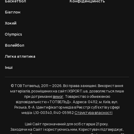
Баскетбол
Конфіденційність
Біатлон
Хокей
Olympics
Волейбол
Легка атлетика
Інші
© ТОВ Тотвельд, 2011 — 2026. Всі права захищені. Використання
матеріалів, розміщених на сайті XSPORT.ua, дозволяється лише
при дотриманні
вимог
. Товариство з обмеженою
відповідальністю «ТОТВЕЛЬД». Адреса: 04112, м. Київ, вул.
Ризька, 8-А. Ідентифікатор медіа в Реєстрі суб’єктів у сфері
медіа: L10-00340, R40-05982
Структура власності
Цей Сайт призначений для осіб старше 21 року.
Заходячи на Сайт і користуючись ним, Користувач підтверджує,