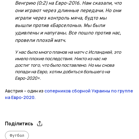
Венгрию (0:2) на Евро-2016. Нам сказали, что
они играют через длинные передачи. Но они
играли через контроль мяча, будто мы
вышли против «Барселоны». Мы были
удивлены и напуганы. Все пошло против нас,
провели плохой матч.
У нас было много планов на матч с Исландией, это
имело плохие последствия. Никто из нас не
достиг того, что было поставлено. Но мы снова
попади на Евро, хотим добиться большего на
Евро-2020».
Австрия – один из
соперников сборной Украины по группе
на Евро-2020.
Поділитись
Футбол