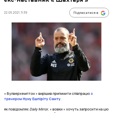
екс-наставник « Шахтаря »
22.05.2021, 11:39
Підписатися в
« Вулверхемптон » вирішив припинити співпрацю
з
тренером
Нуну Ешпіріту Санту
.
як повідомляє
Daily Mirror
, « вовки » хочуть запросити на цю