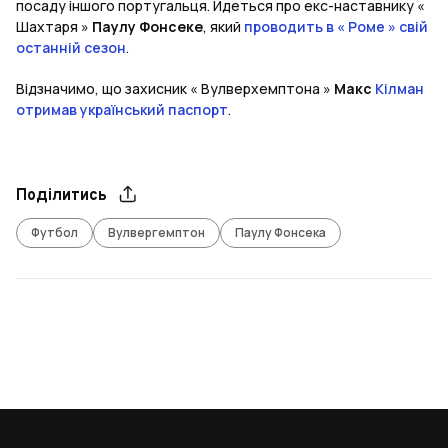
посаду іншого португальця. Йдеться про екс-наставнику «
Шахтаря »
Паулу Фонсеке
, який
проводить в « Роме » свій
останній сезон
.
Відзначимо, що захисник « Вулверхемптона »
Макс
Кілман
отримав український паспорт
.
Поділитись
Футбол
Вулвергемптон
Паулу Фонсека