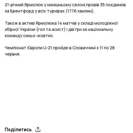
21-річний Ярмолюк у нинішньому сезоні провів 35 поєдинків
за Брентфорд у всіх турнірах (1776 хвилин).
Також в активі Ярмолюка 14 матчів у складі молодіжної
збірної України (гол та асист) і дві гри за національну
команду синьо-жовтих.
Чемпіонат Європи U-21 пройде в Словаччині з 11 по 28
червня.
Поділитись