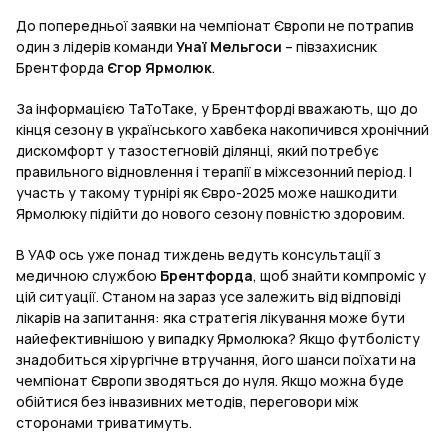
До попередньої заявки на чемпіонат Європи не потрапив
один з лідерів команди
Унаї Мельгоси
– півзахисник
Брентфорда
Єгор Ярмолюк
.
За інформацією ТаТоТаке, у Брентфорді вважають, що до
кінця сезону в українського хавбека накопичився хронічний
дискомфорт у тазостегновій ділянці, який потребує
правильного відновлення і терапії в міжсезонний період. І
участь у такому турнірі як Євро-2025 може нашкодити
Ярмолюку підійти до нового сезону повністю здоровим.
В УАФ ось уже понад тиждень ведуть консультації з
медичною службою
Брентфорда
, щоб знайти компроміс у
цій ситуації. Станом на зараз усе залежить від відповіді
лікарів на запитання: яка стратегія лікування може бути
найефективнішою у випадку Ярмолюка? Якщо футболісту
знадобиться хірургічне втручання, його шанси поїхати на
чемпіонат Європи зводяться до нуля. Якщо можна буде
обійтися без інвазивних методів, переговори між
сторонами триватимуть.