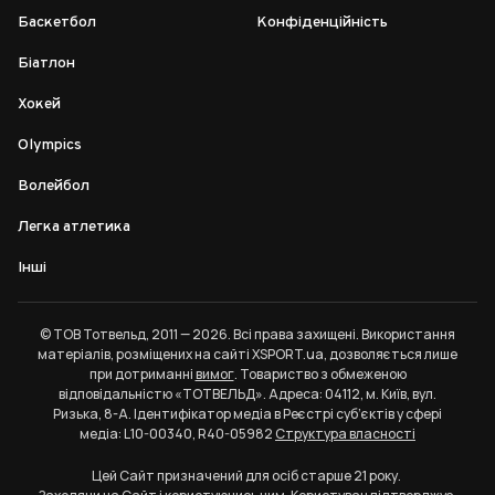
Баскетбол
Конфіденційність
Біатлон
Хокей
Olympics
Волейбол
Легка атлетика
Інші
© ТОВ Тотвельд, 2011 — 2026. Всі права захищені. Використання
матеріалів, розміщених на сайті XSPORT.ua, дозволяється лише
при дотриманні
вимог
. Товариство з обмеженою
відповідальністю «ТОТВЕЛЬД». Адреса: 04112, м. Київ, вул.
Ризька, 8-А. Ідентифікатор медіа в Реєстрі суб’єктів у сфері
медіа: L10-00340, R40-05982
Структура власності
Цей Сайт призначений для осіб старше 21 року.