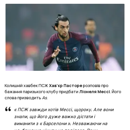
Колишній хавбек ПСЖ
Хав'єр Пасторе
розповів про
бажання паризького клубу придбати
Ліонеля Мессі
. Його
слова призводить
As
.
« ПСЖ завжди хотів Мессі, щороку. Але вони
знали, що його дуже важко дістати і
виманити з « Барселони ». Незважаючи на