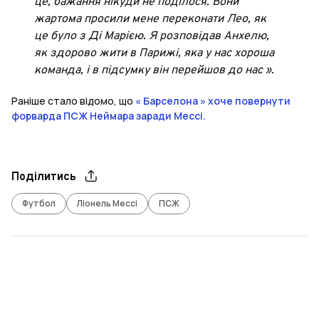
це, бажання нікуди не поділося. Вони
жартома просили мене переконати Лео, як
це було з Ді Марією. Я розповідав Анхелю,
як здорово жити в Парижі, яка у нас хороша
команда, і в підсумку він перейшов до нас ».
Раніше стало відомо, що
« Барселона » хоче повернути
форварда ПСЖ
Неймара
заради Мессі.
Поділитись
Футбол
Ліонель Мессі
ПСЖ