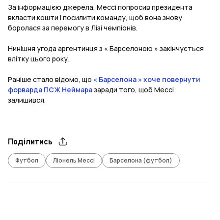
За інформацією джерела, Мессі попросив президента
вкласти кошти і посилити команду, щоб вона знову
боролася за перемогу в Лізі чемпіонів.
Нинішня угода аргентинця з « Барселоною » закінчується
влітку цього року.
Раніше стало відомо, що
« Барселона » хоче повернути
форварда ПСЖ
Неймара
заради того, щоб Мессі
залишився.
Поділитись
Футбол
Ліонель Мессі
Барселона (футбол)