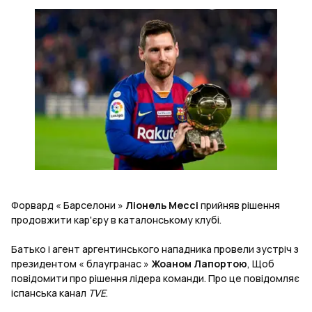
Форвард « Барселони »
Ліонель Мессі
прийняв рішення
продовжити кар'єру в каталонському клубі.
Батько і агент аргентинського нападника провели зустріч з
президентом « блаугранас »
Жоаном Лапортою
, Щоб
повідомити про рішення лідера команди. Про це повідомляє
іспанська канал
TVE
.