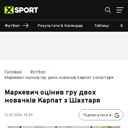
Футбол
Результати & Календар
Таблиці
Бом
Головна
•
Футбол
•
Маркевич оцінив гру двох новачків Карпат з Шахтаря
Маркевич оцінив гру двох
новачків Карпат з Шахтаря
14.02.2024, 19:39
Підписатися в