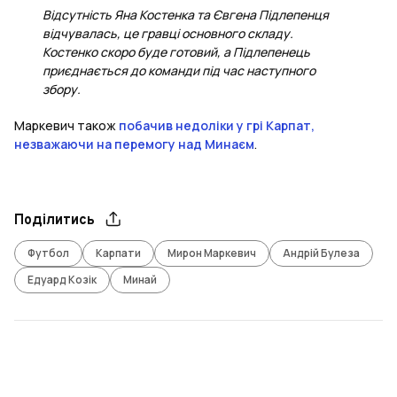
Відсутність Яна Костенка та Євгена Підлепенця
відчувалась, це гравці основного складу.
Костенко скоро буде готовий, а Підлепенець
приєднається до команди під час наступного
збору.
Маркевич також
побачив недоліки у грі Карпат,
незважаючи на перемогу над Минаєм
.
Поділитись
Футбол
Карпати
Мирон Маркевич
Андрій Булеза
Едуард Козік
Минай