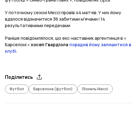
У поточному сезоні Мессі провів 44 матчів. У них йому
вдалося відзначитися 36 забитими м'ячами і 14
результативними передачами
Раніше повідомлялося, що екс-наставник аргентинця в «
Барселоні »
хосеп Гвардіола
порадив йому залишитися в
клубі
.
Поділитись
Футбол
Барселона (футбол)
Ліонель Мессі