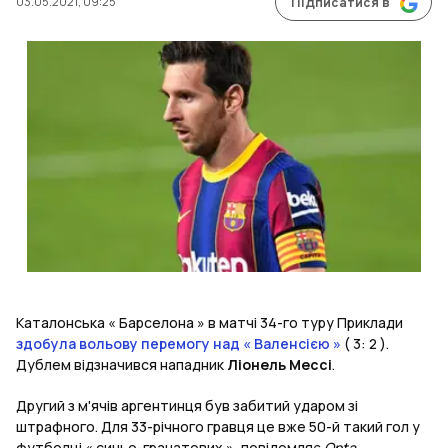
03.05.2021, 09:25
Підписатися в
Каталонська « Барселона » в матчі 34-го туру Приклади
здобула вольову перемогу над « Валенсією »
( 3: 2 ).
Дублем відзначився нападник
Ліонель Мессі
.
Другий з м'ячів аргентинця був забитий ударом зі
штрафного. Для 33-річного гравця це вже 50-й такий гол у
футболці « синьо-гранатових », повідомляє
Opta
.