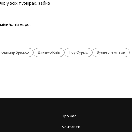
в у всіх турнірах, забив
мільйонів євро.
лодимир Бражко
Динамо Київ
Ігор Суркіс
Вулвергемптон
Про нас
Контакти