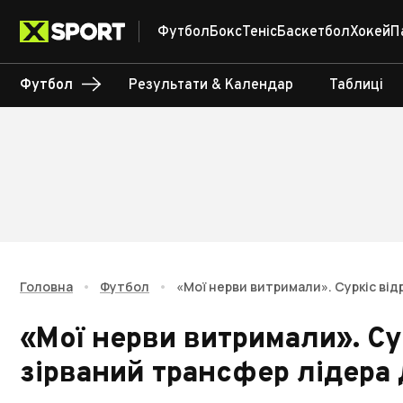
Футбол
Бокс
Теніс
Баскетбол
Хокей
П
Футбол
Результати & Календар
Таблиці
Головна
•
Футбол
•
«Мої нерви витримали». Суркіс від
«Мої нерви витримали». Су
зірваний трансфер лідера