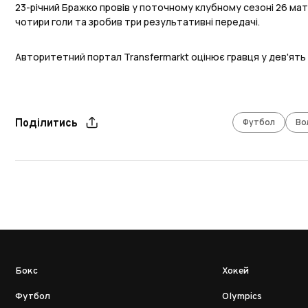
23-річний Бражко провів у поточному клубному сезоні 26 матчі
чотири голи та зробив три результативні передачі.
Авторитетний портал Transfermarkt оцінює гравця у дев'ять 
Футбол
Во
Поділитись
Бокс
Хокей
Футбол
Olympics