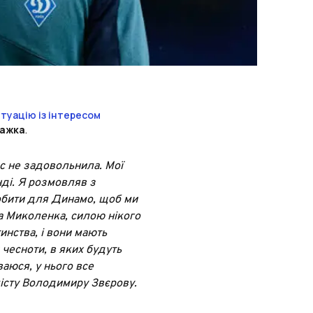
туацію із інтересом
ражка
.
с не задовольнила. Мої
нді. Я розмовляв з
обити для Динамо, щоб ми
а Миколенка, силою нікого
инства, і вони мають
чесноти, в яких будуть
аюся, у нього все
лісту Володимиру Звєрову.