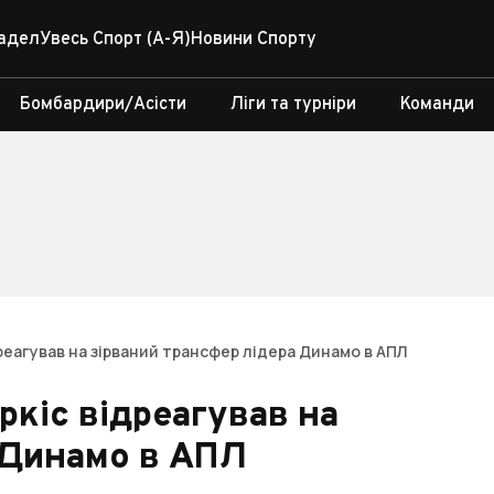
адел
Увесь Спорт (А-Я)
Новини Спорту
Бомбардири/Асісти
Ліги та турніри
Команди
реагував на зірваний трансфер лідера Динамо в АПЛ
ркіс відреагував на
 Динамо в АПЛ