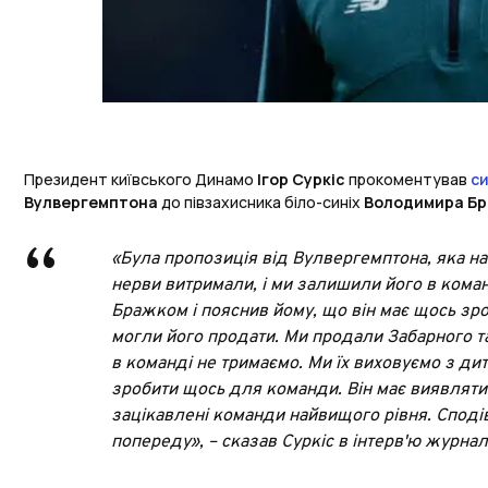
Президент київського Динамо
Ігор Суркіс
прокоментував
си
Вулвергемптона
до півзахисника біло-синіх
Володимира Б
«Була пропозиція від Вулвергемптона, яка на
нерви витримали, і ми залишили його в кома
Бражком і пояснив йому, що він має щось зр
могли його продати. Ми продали Забарного т
в команді не тримаємо. Ми їх виховуємо з дит
зробити щось для команди. Він має виявляти 
зацікавлені команди найвищого рівня. Сподів
попереду», – сказав Суркіс в інтерв'ю журна