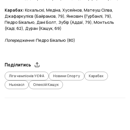
Карабах:
Кохальскі, Медіна, Хусейнов, Матеуш Сілва,
Джафаркулієв (Байрамов, 79), Янкович (Гурбанлі, 79),
Педро Бікалью, Дані Болт, Зубір (Аддаї, 79), Монтьєль
(Каді, 62), Дуран (Кащук, 69)
Попередження:
Педро Бікалью (80)
Поділитись
Ліга чемпіонів УЄФА
Новини Спорту
Карабах
Ньюкасл
Олексій Кащук