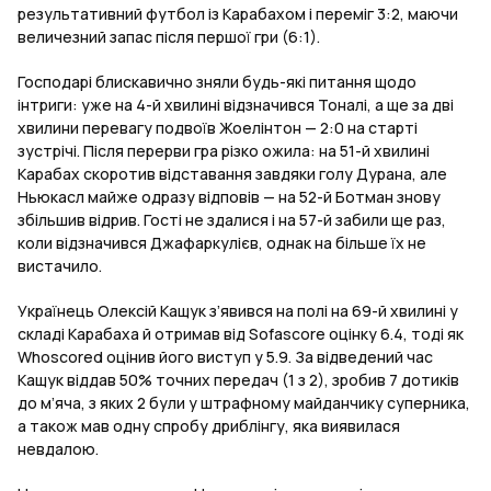
результативний футбол із Карабахом і переміг 3:2, маючи
величезний запас після першої гри (6:1).
Господарі блискавично зняли будь-які питання щодо
інтриги: уже на 4-й хвилині відзначився Тоналі, а ще за дві
хвилини перевагу подвоїв Жоелінтон — 2:0 на старті
зустрічі. Після перерви гра різко ожила: на 51-й хвилині
Карабах скоротив відставання завдяки голу Дурана, але
Ньюкасл майже одразу відповів — на 52-й Ботман знову
збільшив відрив. Гості не здалися і на 57-й забили ще раз,
коли відзначився Джафаркулієв, однак на більше їх не
вистачило.
Українець Олексій Кащук з’явився на полі на 69-й хвилині у
складі Карабаха й отримав від Sofascore оцінку 6.4, тоді як
Whoscored оцінив його виступ у 5.9. За відведений час
Кащук віддав 50% точних передач (1 з 2), зробив 7 дотиків
до м’яча, з яких 2 були у штрафному майданчику суперника,
а також мав одну спробу дриблінгу, яка виявилася
невдалою.