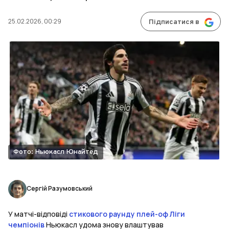
25.02.2026, 00:29
Підписатися в
Фото: Ньюкасл Юнайтед
Сергій Разумовський
У матчі-відповіді
стикового раунду плей-оф Ліги
чемпіонів
Ньюкасл удома знову влаштував