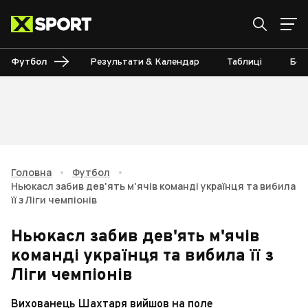
Футбол
Результати & Календар
Таблиці
Бом
Головна
•
Футбол
•
Ньюкасл забив дев'ять м'ячів команді українця та вибила
її з Ліги чемпіонів
Ньюкасл забив дев'ять м'ячів
команді українця та вибила її з
Ліги чемпіонів
Вихованець Шахтаря вийшов на поле