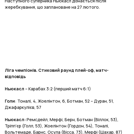
Наступного суперника Ньюкасл дізнається після
жеребкування, що заплановане на 27 лютого.
Ліга чемпіонів. Стиковий раунд плей-оф, матч-
відповідь
Ньюкасл
– Карабах 3:2 (перший матч 6:1)
Голи
: Тоналі, 4, Жоелінтон, 6, Ботман, 52 – Дуран, 51,
Джафаркулієв, 57
Ньюкасл:
Ремсдейл, Мерфі, Берн, Ботман (Віллок, 53),
Тріпп’єр (Голл, 53), Жоелінтон (Гордон, 54), Тоналі,
Вольтемаде, Барнс, Осула (Вісса, 73), Мерфі (Шахар, 87)