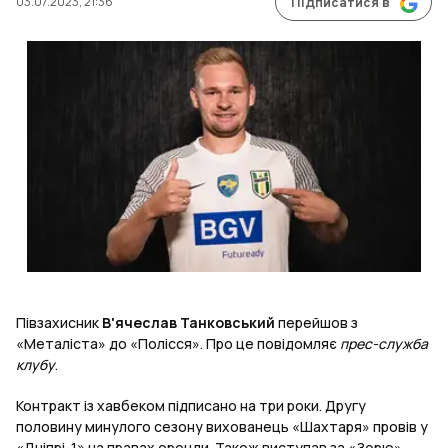
03.07.2023, 21:36
Підписатися в
Півзахисник
В'ячеслав Танковський
перейшов з
«Металіста» до «Полісся». Про це повідомляє
прес-служба
клубу
.
Контракт із хавбеком підписано на три роки. Другу
половину минулого сезону вихованець «Шахтаря» провів у
«Дніпрі-1» на правах оренди. Також виступав за «Зорю»,