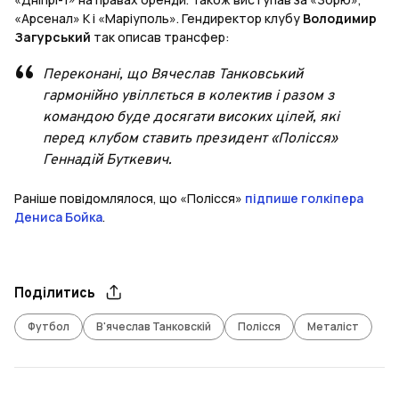
«Арсенал» К і «Маріуполь». Гендиректор клубу
Володимир
Загурський
так описав трансфер:
Переконані, що Вячеслав Танковський
гармонійно увіллється в колектив і разом з
командою буде досягати високих цілей, які
перед клубом ставить президент «Полісся»
Геннадій Буткевич.
Раніше повідомлялося, що «Полісся»
підпише голкіпера
Дениса Бойка
.
Поділитись
Футбол
В'ячеслав Танковскій
Полісся
Металіст