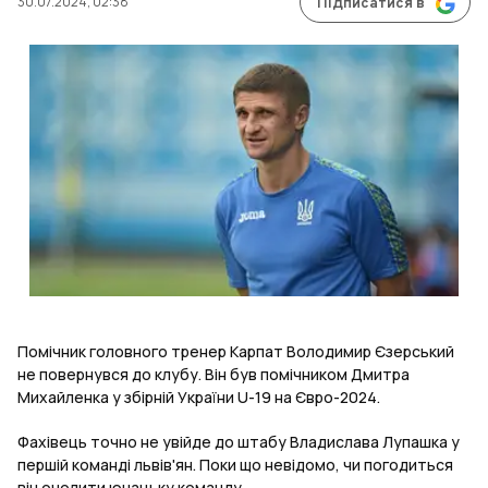
30.07.2024, 02:38
Підписатися в
Помічник головного тренер Карпат Володимир Єзерський
не повернувся до клубу. Він був помічником Дмитра
Михайленка у збірній України U-19 на Євро-2024.
Фахівець точно не увійде до штабу Владислава Лупашка у
першій команді львів'ян. Поки що невідомо, чи погодиться
він очолити юнацьку команду.