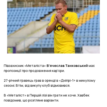
Півзахисник «Металіста»
В'ячеслав Танковський
має
пропозиції про продовження кар'єри.
27-річний гравець грав в оренді в «Дніпрі-1» в минулому
сезоні. Втім, від викупу клуб відмовився.
В «Металіст» в Першій лізі він грати не хоче. Хавбек
повідомив, що розгляне варіанти.