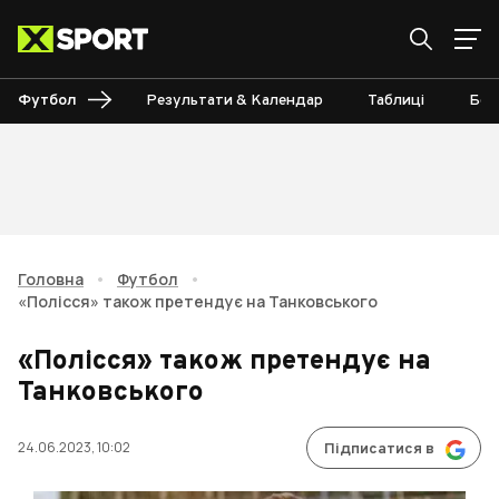
Футбол
Результати & Календар
Таблиці
Бом
Головна
•
Футбол
•
«Полісся» також претендує на Танковського
«Полісся» також претендує на
Танковського
24.06.2023, 10:02
Підписатися в