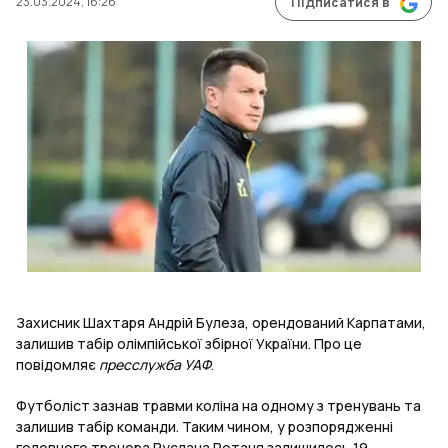
23.03.2024, 16:26
Підписатися в
Захисник Шахтаря Андрій Булеза, орендований Карпатами,
залишив табір олімпійської збірної України. Про це
повідомляє
пресслужба УАФ
.
Футболіст зазнав травми коліна на одному з тренувань та
залишив табір команди. Таким чином, у розпорядженні
головного тренера Руслана Ротаня залишилось 19