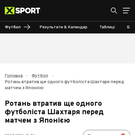
Футбол
Результати & Календар
Таблиці
Бом
Головна
•
Футбол
•
Ротань втратив ще одного футболіста Шахтаря перед
матчем з Японією
Ротань втратив ще одного
футболіста Шахтаря перед
матчем з Японією