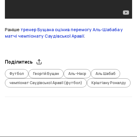
Раніше
тренер Бущана оцінив перемогу Аль-Шабаба у
матчі чемпіонату Саудівської Аравії
.
Поділитись
Футбол
Георгій Бущан
Аль-Наср
Аль Шабаб
чемпіонат Саудівської Аравії (футбол)
Кріштіану Роналду