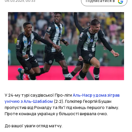
08.03.2025, 00:33
Підписатися в
У 24-му турі саудівської Про-ліги
Аль-Наср удома зіграв
унічию з Аль-Шабабом
(2:2). Голкіпер Георгій Бущан
пропустив від Роналду та Ях'ї під кінець першого тайму.
Проте команда українця у більшості вирвала очко.
До вашої уваги огляд матчу.