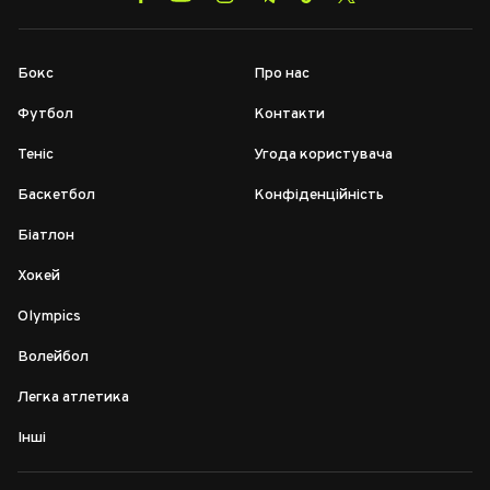
Бокс
Про нас
Футбол
Контакти
Теніс
Угода користувача
Баскетбол
Конфіденційність
Біатлон
Хокей
Olympics
Волейбол
Легка атлетика
Інші