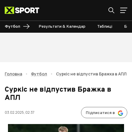
Футбол
Результати & Календар
Таблиці
Бом
Головна
•
Футбол
•
Суркіс не відпустив Бражка в АПЛ
Суркіс не відпустив Бражка в
АПЛ
03.02.2025, 02:37
Підписатися в