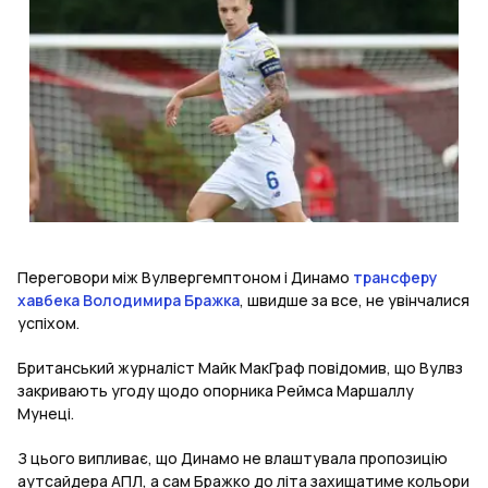
Переговори між Вулвергемптоном і Динамо
трансферу
хавбека Володимира Бражка
, швидше за все, не увінчалися
успіхом.
Британський журналіст Майк МакГраф повідомив, що Вулвз
закривають угоду щодо опорника Реймса Маршаллу
Мунеці.
З цього випливає, що Динамо не влаштувала пропозицію
аутсайдера АПЛ, а сам Бражко до літа захищатиме кольори