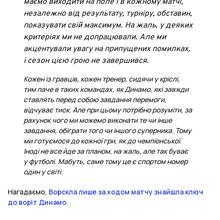
маємо виходити на поле і в кожному матчі,
незалежно від результату, турніру, обставин,
показувати свій максимум. На жаль, у деяких
критеріях ми не допрацювали. Але ми
акцентували увагу на припущених помилках,
і сезон цією грою не завершився.
Кожен із гравців, кожен тренер, сидячи у кріслі,
тим паче в таких командах, як Динамо, які завжди
ставлять перед собою завдання перемоги,
відчуває тиск. Але при цьому потрібно розуміти, за
рахунок чого ми можемо виконати те чи інше
завдання, обіграти того чи іншого суперника. Тому
ми готуємося до кожної гри, як до чемпіонської.
Іноді не все йде за планом, на жаль, але так буває
у футболі. Мабуть, саме тому це є спортом номер
один у світі.
Нагадаємо,
Ворскла лише за ходом матчу знайшла ключ
до воріт Динамо
.