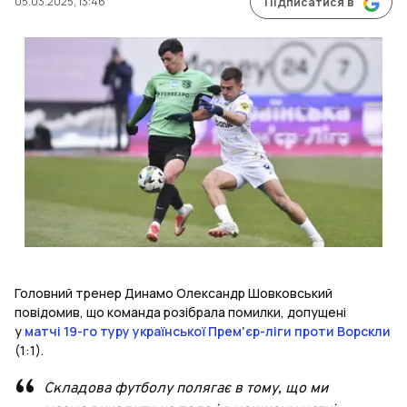
05.03.2025, 13:46
Підписатися в
Головний тренер Динамо Олександр Шовковський
повідомив, що команда розібрала помилки, допущені
у
матчі 19-го туру української Прем'єр-ліги проти Ворскли
(1:1).
Складова футболу полягає в тому, що ми