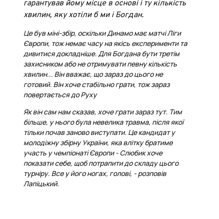
гарантував йому місце в основі і ту кількість
хвилин, яку хотіли б ми і Богдан.
Це був міні-збір, оскільки Динамо має матчі Ліги
Європи, тож немає часу на якісь експерименти та
дивитися докладніше. Для Богдана бути третім
захисником або не отримувати певну кількість
хвилин... Він вважає, що зараз до цього не
готовий. Він хоче стабільно грати, тож зараз
повертається до Руху
Як він сам нам сказав, хоче грати зараз тут. Тим
більше, у нього була невелика травма, після якої
тільки почав заново виступати. Це кандидат у
молодіжну збірну України, яка влітку братиме
участь у чемпіонаті Європи - Слюбик хоче
показати себе, щоб потрапити до складу цього
турніру. Все у його ногах, голові, - розповів
Лапіцький.