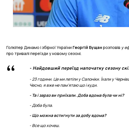
Голкіпер Динамо і збірної України
Георгій Бущан
розповів
у еф
про тривалі переїзди у новому сезоні.
- Найдовший переїзд напочатку сезону скі
- 23 години. Це ми летіли у Салоніки. Їхали у Чернів
Чесно, я вже не пам'ятаю що і куди.
- Та і зараз ви приїхали. Доба вдома була чи ні?
- Доба була.
- Що можна встигнути за добу вдома?
- Все що хочеш.