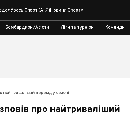
адел
Увесь Спорт (А-Я)
Новини Спорту
Бомбардири/Асісти
Ліги та турніри
Команди
ро найтриваліший переїзд у сезоні
озповів про найтриваліший