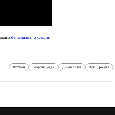
Бущана
було визнано кращим
Футбол
Георгій Бущан
Динамо Київ
Аріс (Греція)