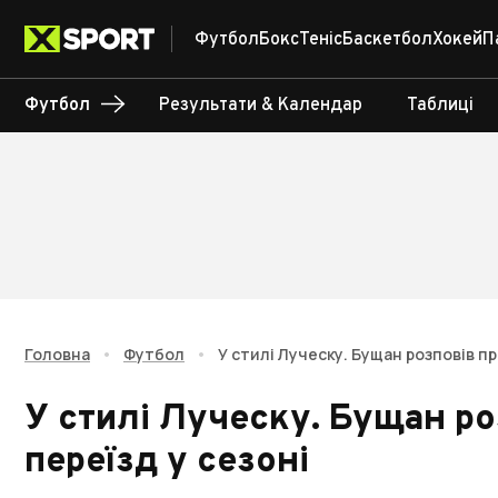
Футбол
Бокс
Теніс
Баскетбол
Хокей
П
Футбол
Результати & Календар
Таблиці
Головна
•
Футбол
•
У стилі Луческу. Бущан розповів п
У стилі Луческу. Бущан р
переїзд у сезоні