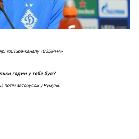
ірі
YouTube
-каналу
«
ВЗБІРНА
»
льки годин у тебе був?
ці, потім автобусом у Румунії.