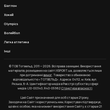
Біатлон
Хокей
Olympics
Волейбол
Легка атлетика
Інші
© ТОВ Тотвельд, 2011 — 2026. Всі права захищені. Використання
матеріалів, розміщених на сайті XSPORT.ua, дозволяється лише
при дотриманні
вимог
. Товариство з обмеженою
відповідальністю «ТОТВЕЛЬД». Адреса: 04112, м. Київ, вул.
Ризька, 8-А. Ідентифікатор медіа в Реєстрі суб’єктів у сфері
медіа: L10-00340, R40-05982
Структура власності
Цей Сайт призначений для осіб старше 21 року.
Заходячи на Сайт і користуючись ним, Користувач підтверджує,
що він є особою, яка на момент використання Сайту, є старше 21