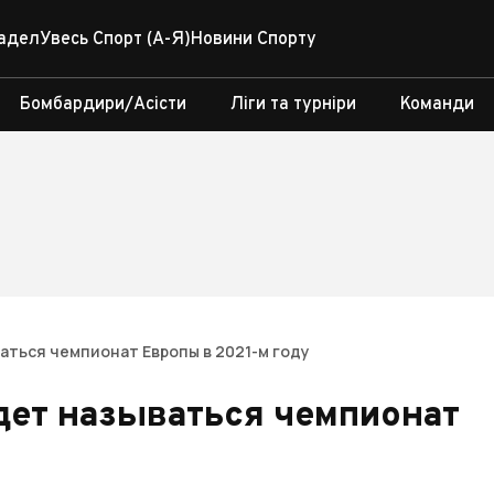
адел
Увесь Спорт (А-Я)
Новини Спорту
Бомбардири/Асісти
Ліги та турніри
Команди
ваться чемпионат Европы в 2021-м году
удет называться чемпионат