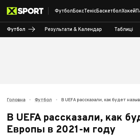
Футбол
Бокс
Теніс
Баскетбол
Хокей
П
Футбол
Результати & Календар
Таблиці
Головна
•
Футбол
•
В UEFA рассказали, как будет назы
В UEFA рассказали, как б
Европы в 2021-м году