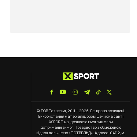
© ТОВ Тотвельд, 2011 — 2026. Всі права захищені.
Використання матеріалів, розміщених на сайті
XSPORT.ua, дозволяється лише при
дотриманні
вимог
. Товариство з обмеженою
відповідальністю «ТОТВЕЛЬД». Адреса: 04112, м.