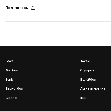
Поділитись
Бокс
Хокей
Футбол
Olympics
Теніс
Волейбол
Баскетбол
Легка атлетика
Біатлон
Інші