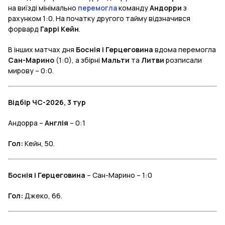
на виїзді мінімально
перемогла
команду
Андорри
з
рахунком 1:0. На початку другого тайму відзначився
форвард
Гаррі Кейн
.
В інших матчах дня
Боснія і Герцеговина
вдома перемогла
Сан-Марино
(1:0), а збірні
Мальти
та
Литви
розписали
мирову – 0:0.
Відбір ЧС-2026, 3 тур
Андорра –
Англія
– 0:1
Гол:
Кейн, 50.
Боснія і Герцеговина
– Сан-Марино – 1:0
Гол:
Джеко, 66.