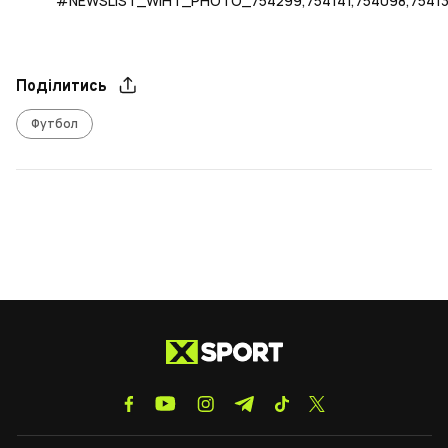
#NEWSLIST_WIHT_PHOTO_754299,754141,754098,7541
Поділитись
Футбол