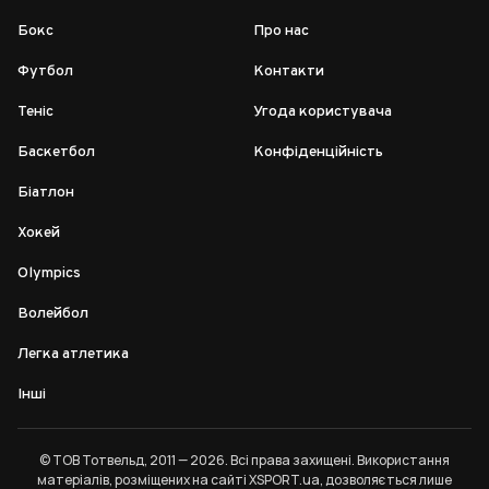
Бокс
Про нас
Футбол
Контакти
Теніс
Угода користувача
Баскетбол
Конфіденційність
Біатлон
Хокей
Olympics
Волейбол
Легка атлетика
Інші
© ТОВ Тотвельд, 2011 — 2026. Всі права захищені. Використання
матеріалів, розміщених на сайті XSPORT.ua, дозволяється лише