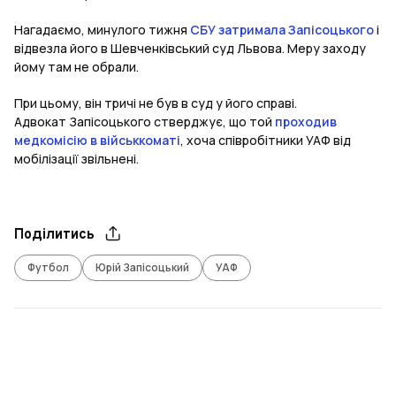
Нагадаємо, минулого тижня
СБУ затримала Запісоцького
і
відвезла його в Шевченківський суд Львова. Меру заходу
йому там не обрали.
При цьому, він тричі не був в суд у його справі.
Адвокат Запісоцького стверджує, що той
проходив
медкомісію в військкоматі
, хоча співробітники УАФ від
мобілізації звільнені.
Поділитись
Футбол
Юрій Запісоцький
УАФ